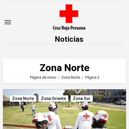
Saltar
al
contenido
Noticias
Zona Norte
Página de inicio
Zona Norte
Página 2
Zona Norte
Zona Oriente
Zona Sur