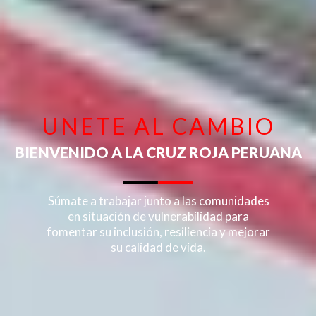
ÚNETE AL CAMBIO
B
I
E
N
V
E
N
I
D
O
A
L
A
C
R
U
Z
R
O
J
A
P
E
R
U
A
N
A
Súmate a trabajar junto a las comunidades
en situación de vulnerabilidad para
fomentar su inclusión, resiliencia y mejorar
su calidad de vida.